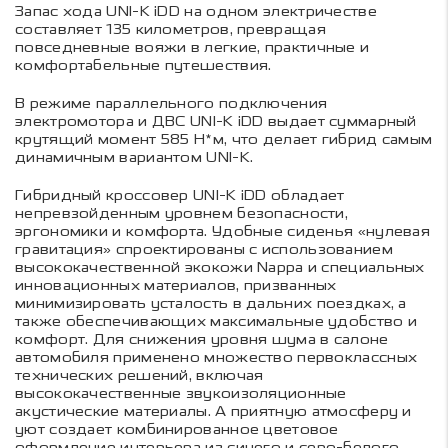
Запас хода UNI-K iDD на одном электричестве
составляет 135 километров, превращая
повседневные вояжи в легкие, практичные и
комфортабельные путешествия.
В режиме параллельного подключения
электромотора и ДВС UNI-K iDD выдает суммарный
крутящий момент 585 Н*м, что делает гибрид самым
динамичным вариантом UNI-K.
Гибридный кроссовер UNI-K iDD обладает
непревзойденным уровнем безопасности,
эргономики и комфорта. Удобные сиденья «нулевая
гравитация» спроектированы с использованием
высококачественной экокожи Nappa и специальных
инновационных материалов, призванных
минимизировать усталость в дальних поездках, а
также обеспечивающих максимальные удобство и
комфорт. Для снижения уровня шума в салоне
автомобиля применено множество первоклассных
технических решений, включая
высококачественные звукоизоляционные
акустические материалы. А приятную атмосферу и
уют создает комбинированное цветовое
оформление интерьера из синего и серо-белого