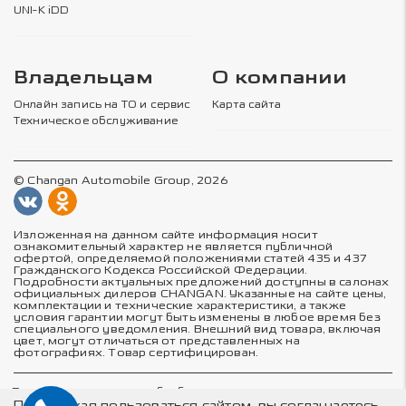
UNI-K iDD
Владельцам
О компании
Онлайн запись на ТО и сервис
Карта сайта
Техническое обслуживание
© Changan Automobile Group, 2026
Изложенная на данном сайте информация носит
ознакомительный характер не является публичной
офертой, определяемой положениями статей 435 и 437
Гражданского Кодекса Российской Федерации.
Подробности актуальных предложений доступны в салонах
официальных дилеров CHANGAN. Указанные на сайте цены,
комплектации и технические характеристики, а также
условия гарантии могут быть изменены в любое время без
специального уведомления. Внешний вид товара, включая
цвет, могут отличаться от представленных на
фотографиях. Товар сертифицирован.
Политика в отношении обработки персональных данных
Политика конфиденциальности
Продолжая пользоваться сайтом, вы соглашаетесь