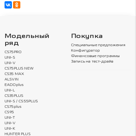
Модельный
Покупка
ряд
Специальные предложения
Конфигуратор
CS75PRO
Финансовые программы
UNI-S
Запись на тест-драйв
UNI-V
CS75PLUS NEW
CS35 MAX
ALSVIN
EADOplus
UNI-L
CS35PLUS
UNI-S / CS55PLUS
CS75plus
CS95
UNI-T
UNI-V
UNI-K
HUNTER PLUS