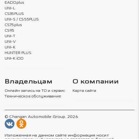
EADOplus
UNI-L
CS35PLUS
UNI-S / CS55PLUS
CS75plus
CS95
UNI-T
UNI-V
UNI-K
HUNTER PLUS
UNI-K iDD
Владельцам
О компании
Онлайн запись на ТО и сервис
Карта сайта
Техническое обслуживание
© Changan Automobile Group, 2026
Изложенная на данном сайте информация носит