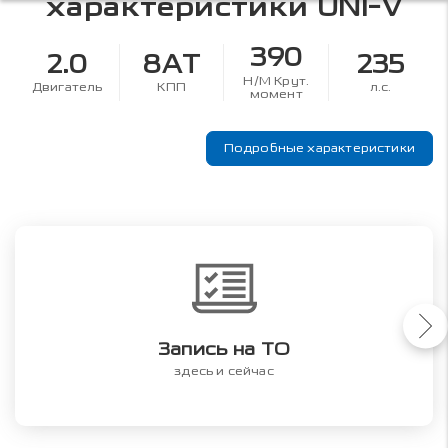
характеристики
UNI-V
390
2.0
8AT
235
Н/М Крут.
Двигатель
КПП
л.с.
момент
Подробные характеристики
Запись на ТО
здесь и сейчас