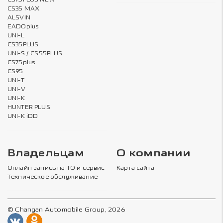
CS35 MAX
ALSVIN
EADOplus
UNI-L
CS35PLUS
UNI-S / CS55PLUS
CS75plus
CS95
UNI-T
UNI-V
UNI-K
HUNTER PLUS
UNI-K iDD
Владельцам
О компании
Онлайн запись на ТО и сервис
Карта сайта
Техническое обслуживание
© Changan Automobile Group, 2026