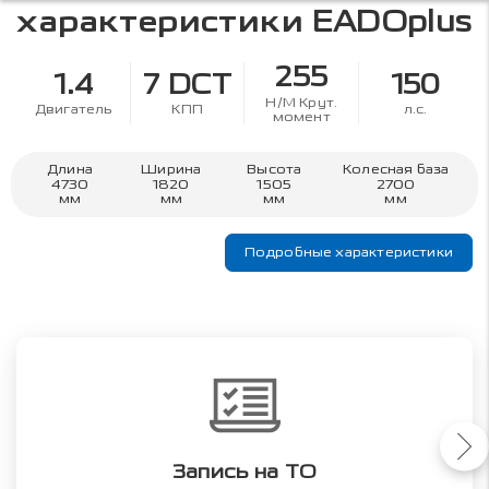
характеристики
EADOplus
255
1.4
7 DCT
150
Н/М Крут.
Двигатель
КПП
л.с.
момент
Длина
Ширина
Высота
Колесная база
4730
1820
1505
2700
мм
мм
мм
мм
Подробные характеристики
Запись на ТО