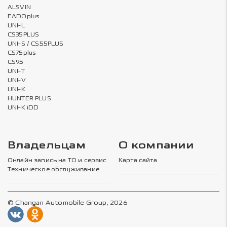
ALSVIN
EADOplus
UNI-L
CS35PLUS
UNI-S / CS55PLUS
CS75plus
CS95
UNI-T
UNI-V
UNI-K
HUNTER PLUS
UNI-K iDD
Владельцам
О компании
Онлайн запись на ТО и сервис
Карта сайта
Техническое обслуживание
© Changan Automobile Group, 2026